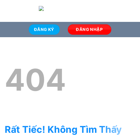
Bỏ
qua
nội
dung
ĐĂNG KÝ
ĐĂNG NHẬP
404
Rất Tiếc! Không Tìm Thấy